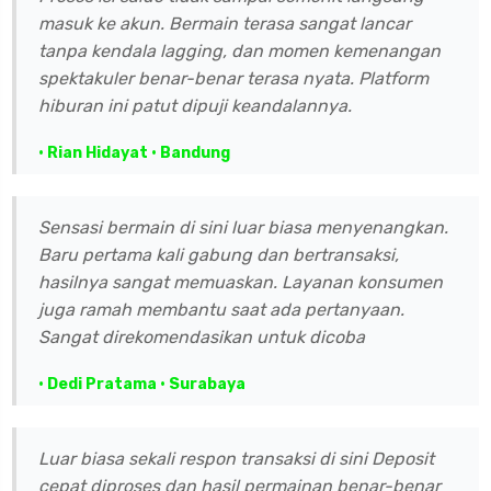
masuk ke akun. Bermain terasa sangat lancar
tanpa kendala lagging, dan momen kemenangan
spektakuler benar-benar terasa nyata. Platform
hiburan ini patut dipuji keandalannya.
• Rian Hidayat • Bandung
Sensasi bermain di sini luar biasa menyenangkan.
Baru pertama kali gabung dan bertransaksi,
hasilnya sangat memuaskan. Layanan konsumen
juga ramah membantu saat ada pertanyaan.
Sangat direkomendasikan untuk dicoba
• Dedi Pratama • Surabaya
Luar biasa sekali respon transaksi di sini Deposit
cepat diproses dan hasil permainan benar-benar