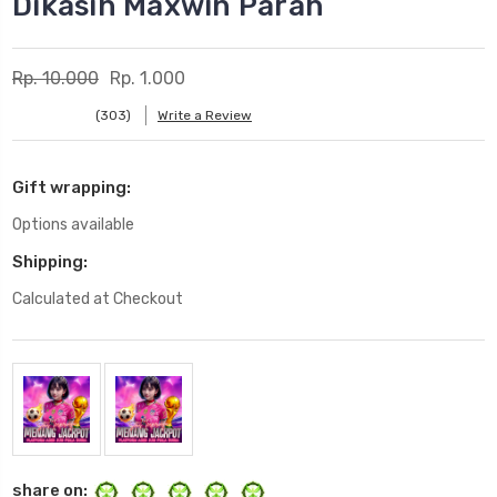
Dikasih Maxwin Parah
Rp. 10.000
Rp. 1.000
(303)
Write a Review
Gift wrapping:
Options available
Shipping:
Calculated at Checkout
Current
Stock:
share on: