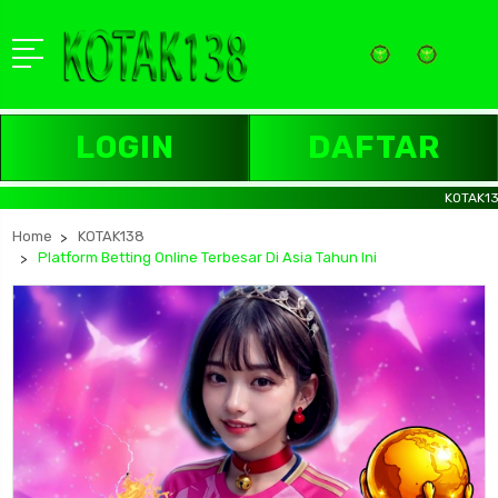
LOGIN
DAFTAR
KOTAK138 Nikma
Home
KOTAK138
Platform Betting Online Terbesar Di Asia Tahun Ini